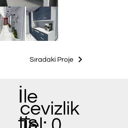
Sıradaki Proje
İle
cevizlik
tiş
Tel: 0